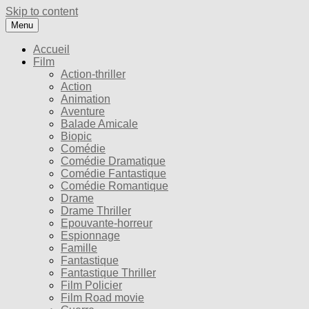
Skip to content
Menu
Accueil
Film
Action-thriller
Action
Animation
Aventure
Balade Amicale
Biopic
Comédie
Comédie Dramatique
Comédie Fantastique
Comédie Romantique
Drame
Drame Thriller
Epouvante-horreur
Espionnage
Famille
Fantastique
Fantastique Thriller
Film Policier
Film Road movie