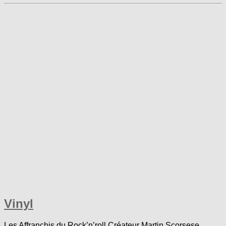
Vinyl
Les Affranchis du Rock’n’roll Créateur Martin Scorsese