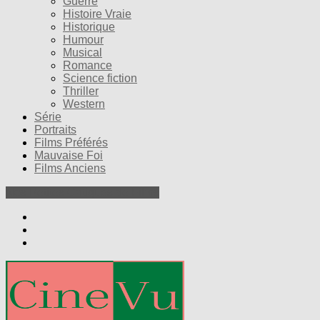
Guerre
Histoire Vraie
Historique
Humour
Musical
Romance
Science fiction
Thriller
Western
Série
Portraits
Films Préférés
Mauvaise Foi
Films Anciens
Nos Petites Critiques de Films