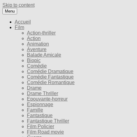
Skip to content
Menu
Accueil
Film
Action-thriller
Action
Animation
Aventure
Balade Amicale
Biopic
Comédie
Comédie Dramatique
Comédie Fantastique
Comédie Romantique
Drame
Drame Thriller
Epouvante-horreur
Espionnage
Famille
Fantastique
Fantastique Thriller
Film Policier
Film Road movie