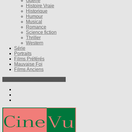
Guerre
Histoire Vraie
Historique
Humour
Musical
Romance
Science fiction
Thriller
Western
Série
Portraits
Films Préférés
Mauvaise Foi
Films Anciens
Nos Petites Critiques de Films