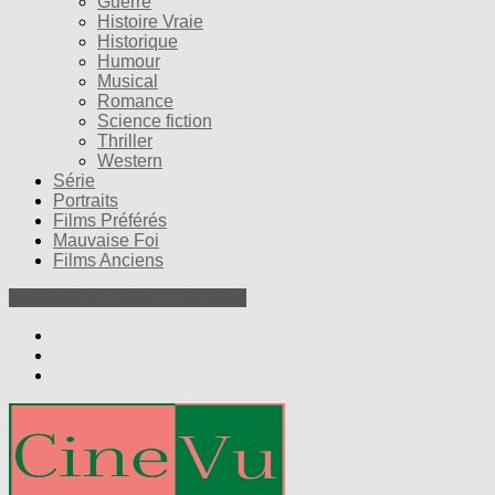
Guerre
Histoire Vraie
Historique
Humour
Musical
Romance
Science fiction
Thriller
Western
Série
Portraits
Films Préférés
Mauvaise Foi
Films Anciens
Nos Petites Critiques de Films