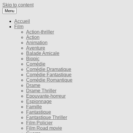
Skip to content
Menu
Accueil
Film
Action-thriller
Action
Animation
Aventure
Balade Amicale
Biopic
Comédie
Comédie Dramatique
Comédie Fantastique
Comédie Romantique
Drame
Drame Thriller
Epouvante-horreur
Espionnage
Famille
Fantastique
Fantastique Thriller
Film Policier
Film Road movie