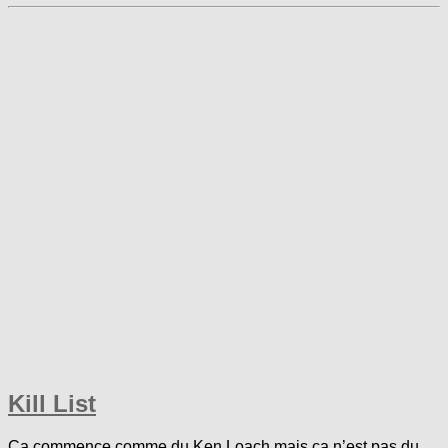
Kill List
Ca commence comme du Ken Loach mais ça n’est pas du