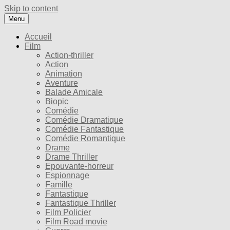
Skip to content
Menu
Accueil
Film
Action-thriller
Action
Animation
Aventure
Balade Amicale
Biopic
Comédie
Comédie Dramatique
Comédie Fantastique
Comédie Romantique
Drame
Drame Thriller
Epouvante-horreur
Espionnage
Famille
Fantastique
Fantastique Thriller
Film Policier
Film Road movie