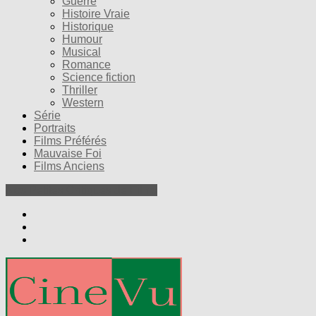
Guerre
Histoire Vraie
Historique
Humour
Musical
Romance
Science fiction
Thriller
Western
Série
Portraits
Films Préférés
Mauvaise Foi
Films Anciens
Nos Petites Critiques de Films