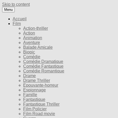
Skip to content
Menu
Accueil
Film
Action-thriller
Action
Animation
Aventure
Balade Amicale
Biopic
Comédie
Comédie Dramatique
Comédie Fantastique
Comédie Romantique
Drame
Drame Thriller
Epouvante-horreur
Espionnage
Famille
Fantastique
Fantastique Thriller
Film Policier
Film Road movie