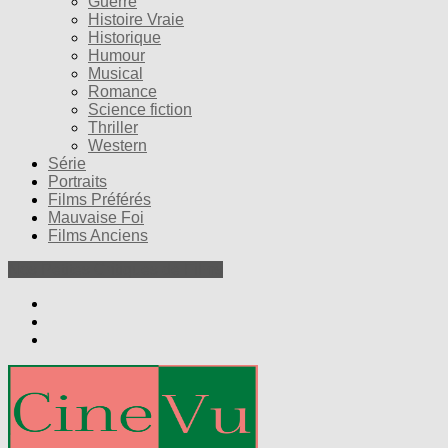
Guerre
Histoire Vraie
Historique
Humour
Musical
Romance
Science fiction
Thriller
Western
Série
Portraits
Films Préférés
Mauvaise Foi
Films Anciens
Nos Petites Critiques de Films