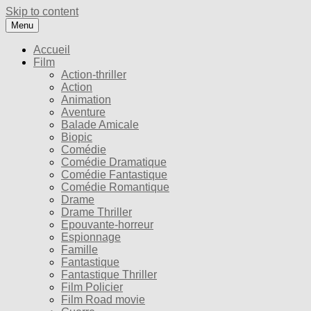
Skip to content
Menu
Accueil
Film
Action-thriller
Action
Animation
Aventure
Balade Amicale
Biopic
Comédie
Comédie Dramatique
Comédie Fantastique
Comédie Romantique
Drame
Drame Thriller
Epouvante-horreur
Espionnage
Famille
Fantastique
Fantastique Thriller
Film Policier
Film Road movie