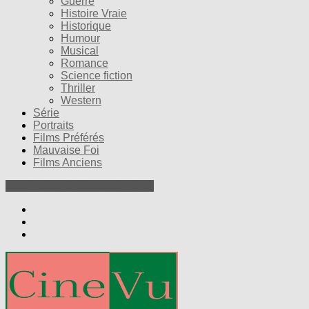
Guerre
Histoire Vraie
Historique
Humour
Musical
Romance
Science fiction
Thriller
Western
Série
Portraits
Films Préférés
Mauvaise Foi
Films Anciens
Nos Petites Critiques de Films