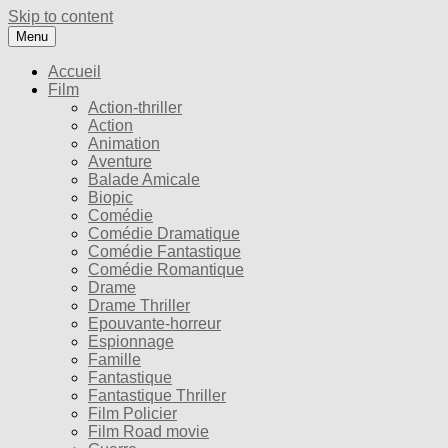
Skip to content
Menu
Accueil
Film
Action-thriller
Action
Animation
Aventure
Balade Amicale
Biopic
Comédie
Comédie Dramatique
Comédie Fantastique
Comédie Romantique
Drame
Drame Thriller
Epouvante-horreur
Espionnage
Famille
Fantastique
Fantastique Thriller
Film Policier
Film Road movie