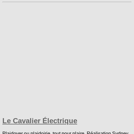
Le Cavalier Électrique
Plaidoyer ou plaidoirie, tout pour plaire. Réalisation Sydney