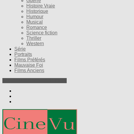
Guerre
Histoire Vraie
Historique
Humour
Musical
Romance
Science fiction
Thriller
Western
Série
Portraits
Films Préférés
Mauvaise Foi
Films Anciens
Nos Petites Critiques de Films