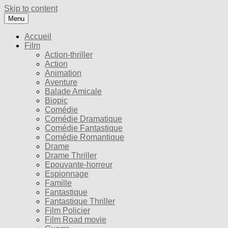
Skip to content
Menu
Accueil
Film
Action-thriller
Action
Animation
Aventure
Balade Amicale
Biopic
Comédie
Comédie Dramatique
Comédie Fantastique
Comédie Romantique
Drame
Drame Thriller
Epouvante-horreur
Espionnage
Famille
Fantastique
Fantastique Thriller
Film Policier
Film Road movie