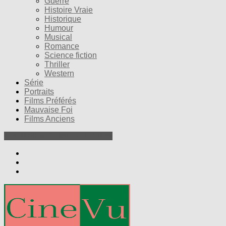
Guerre
Histoire Vraie
Historique
Humour
Musical
Romance
Science fiction
Thriller
Western
Série
Portraits
Films Préférés
Mauvaise Foi
Films Anciens
Nos Petites Critiques de Films