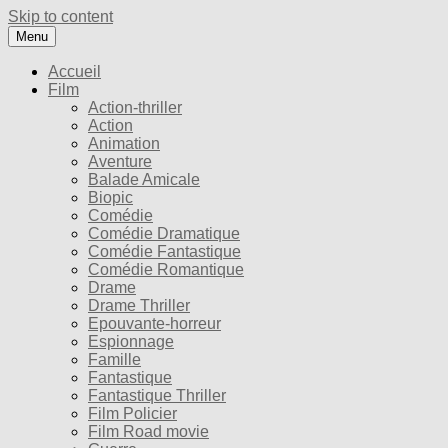
Skip to content
Menu
Accueil
Film
Action-thriller
Action
Animation
Aventure
Balade Amicale
Biopic
Comédie
Comédie Dramatique
Comédie Fantastique
Comédie Romantique
Drame
Drame Thriller
Epouvante-horreur
Espionnage
Famille
Fantastique
Fantastique Thriller
Film Policier
Film Road movie