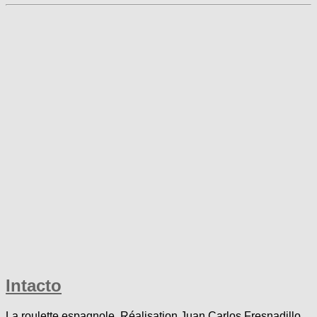
Intacto
La roulette espagnole. Réalisation Juan Carlos Fresnadillo