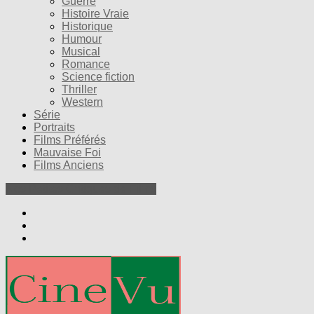
Guerre
Histoire Vraie
Historique
Humour
Musical
Romance
Science fiction
Thriller
Western
Série
Portraits
Films Préférés
Mauvaise Foi
Films Anciens
Nos Petites Critiques de Films