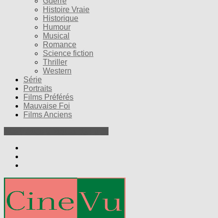
Guerre
Histoire Vraie
Historique
Humour
Musical
Romance
Science fiction
Thriller
Western
Série
Portraits
Films Préférés
Mauvaise Foi
Films Anciens
Nos Petites Critiques de Films