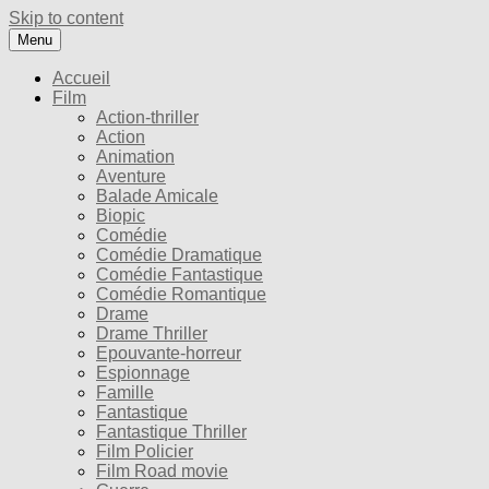
Skip to content
Menu
Accueil
Film
Action-thriller
Action
Animation
Aventure
Balade Amicale
Biopic
Comédie
Comédie Dramatique
Comédie Fantastique
Comédie Romantique
Drame
Drame Thriller
Epouvante-horreur
Espionnage
Famille
Fantastique
Fantastique Thriller
Film Policier
Film Road movie