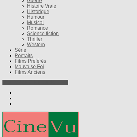
Guerre
Histoire Vraie
Historique
Humour
Musical
Romance
Science fiction
Thriller
Western
Série
Portraits
Films Préférés
Mauvaise Foi
Films Anciens
Nos Petites Critiques de Films