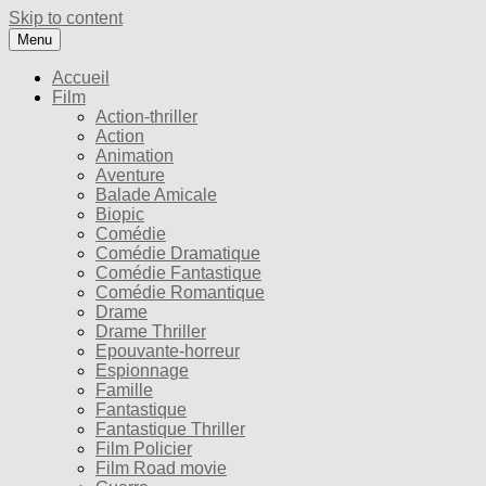
Skip to content
Menu
Accueil
Film
Action-thriller
Action
Animation
Aventure
Balade Amicale
Biopic
Comédie
Comédie Dramatique
Comédie Fantastique
Comédie Romantique
Drame
Drame Thriller
Epouvante-horreur
Espionnage
Famille
Fantastique
Fantastique Thriller
Film Policier
Film Road movie