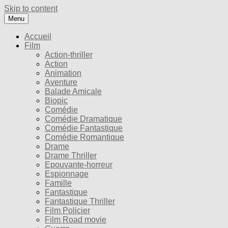
Skip to content
Menu
Accueil
Film
Action-thriller
Action
Animation
Aventure
Balade Amicale
Biopic
Comédie
Comédie Dramatique
Comédie Fantastique
Comédie Romantique
Drame
Drame Thriller
Epouvante-horreur
Espionnage
Famille
Fantastique
Fantastique Thriller
Film Policier
Film Road movie