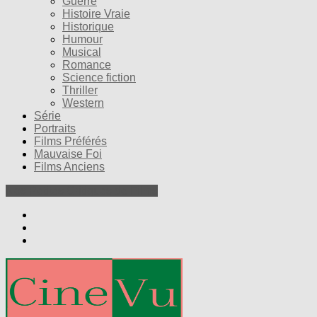
Guerre
Histoire Vraie
Historique
Humour
Musical
Romance
Science fiction
Thriller
Western
Série
Portraits
Films Préférés
Mauvaise Foi
Films Anciens
Nos Petites Critiques de Films