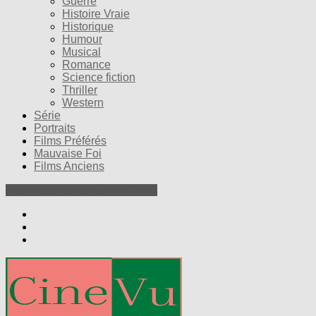
Guerre
Histoire Vraie
Historique
Humour
Musical
Romance
Science fiction
Thriller
Western
Série
Portraits
Films Préférés
Mauvaise Foi
Films Anciens
Nos Petites Critiques de Films