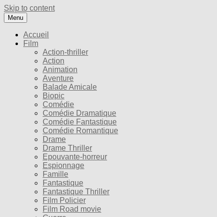
Skip to content
Menu
Accueil
Film
Action-thriller
Action
Animation
Aventure
Balade Amicale
Biopic
Comédie
Comédie Dramatique
Comédie Fantastique
Comédie Romantique
Drame
Drame Thriller
Epouvante-horreur
Espionnage
Famille
Fantastique
Fantastique Thriller
Film Policier
Film Road movie