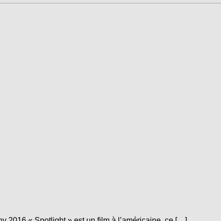
y 2016 « Spotlight » est un film à l’américaine, ce […]