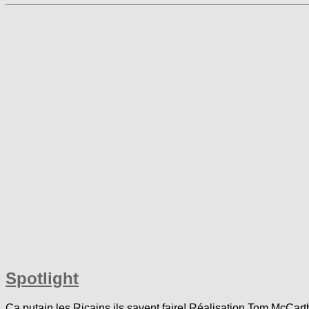
Spotlight
Ça putain les Ricains ils savent faire! Réalisation Tom McCarth