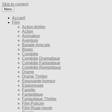
Skip to content
Menu
Accueil
Film
Action-thriller
Action
Animation
Aventure
Balade Amicale
Biopic
Comédie
Comédie Dramatique
Comédie Fantastique
Comédie Romantique
Drame
Drame Thriller
Epouvante-horreur
Espionnage
Famille
Fantastique
Fantastique Thriller
Film Policier
Film Road movie