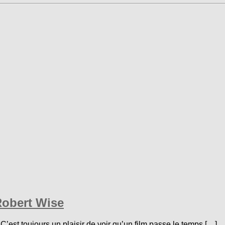
Robert Wise
st toujours un plaisir de voir qu’un film passe le temps […]