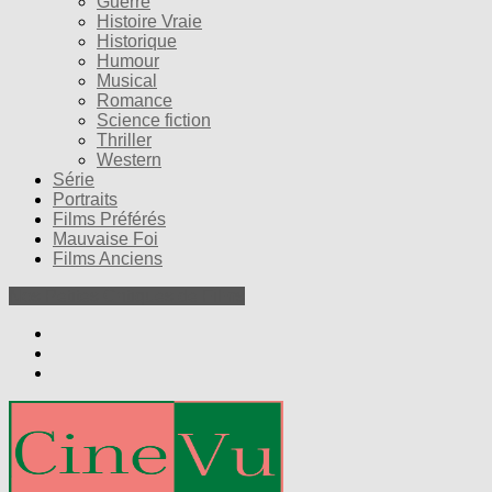
Guerre
Histoire Vraie
Historique
Humour
Musical
Romance
Science fiction
Thriller
Western
Série
Portraits
Films Préférés
Mauvaise Foi
Films Anciens
Nos Petites Critiques de Films