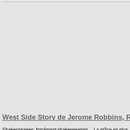
West Side Story de Jerome Robbins, 
Shakespearien, forcément shakespearien… La grâce en plus. C’e