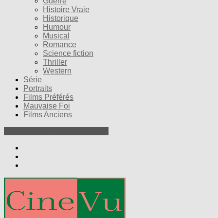
Guerre
Histoire Vraie
Historique
Humour
Musical
Romance
Science fiction
Thriller
Western
Série
Portraits
Films Préférés
Mauvaise Foi
Films Anciens
Nos Petites Critiques de Films