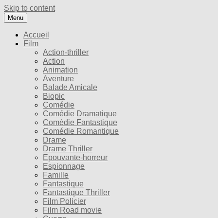
Skip to content
Menu
Accueil
Film
Action-thriller
Action
Animation
Aventure
Balade Amicale
Biopic
Comédie
Comédie Dramatique
Comédie Fantastique
Comédie Romantique
Drame
Drame Thriller
Epouvante-horreur
Espionnage
Famille
Fantastique
Fantastique Thriller
Film Policier
Film Road movie