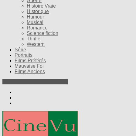
Guerre
Histoire Vraie
Historique
Humour
Musical
Romance
Science fiction
Thriller
Western
Série
Portraits
Films Préférés
Mauvaise Foi
Films Anciens
Nos Petites Critiques de Films