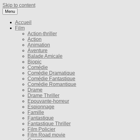
Skip to content
Menu
Accueil
Film
Action-thriller
Action
Animation
Aventure
Balade Amicale
Biopic
Comédie
Comédie Dramatique
Comédie Fantastique
Comédie Romantique
Drame
Drame Thriller
Epouvante-horreur
Espionnage
Famille
Fantastique
Fantastique Thriller
Film Policier
Film Road movie