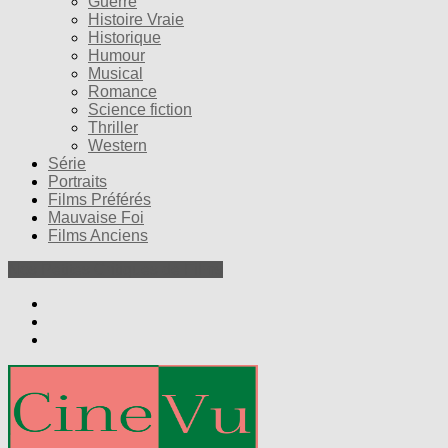
Guerre
Histoire Vraie
Historique
Humour
Musical
Romance
Science fiction
Thriller
Western
Série
Portraits
Films Préférés
Mauvaise Foi
Films Anciens
Nos Petites Critiques de Films