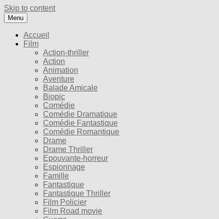
Skip to content
Menu
Accueil
Film
Action-thriller
Action
Animation
Aventure
Balade Amicale
Biopic
Comédie
Comédie Dramatique
Comédie Fantastique
Comédie Romantique
Drame
Drame Thriller
Epouvante-horreur
Espionnage
Famille
Fantastique
Fantastique Thriller
Film Policier
Film Road movie