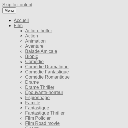
Skip to content
Menu
Accueil
Film
Action-thriller
Action
Animation
Aventure
Balade Amicale
Biopic
Comédie
Comédie Dramatique
Comédie Fantastique
Comédie Romantique
Drame
Drame Thriller
Epouvante-horreur
Espionnage
Famille
Fantastique
Fantastique Thriller
Film Policier
Film Road movie