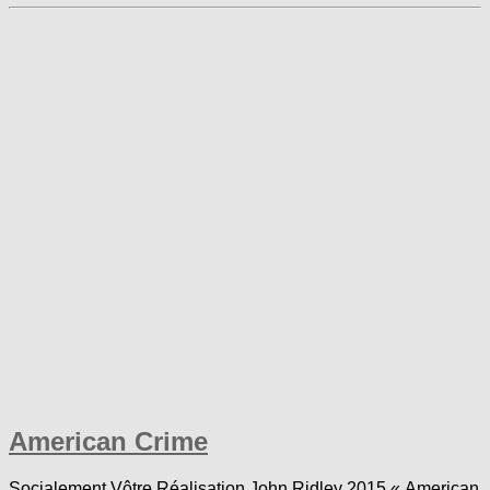
American Crime
Socialement Vôtre Réalisation John Ridley 2015 « American