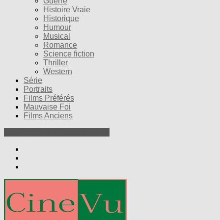
Guerre
Histoire Vraie
Historique
Humour
Musical
Romance
Science fiction
Thriller
Western
Série
Portraits
Films Préférés
Mauvaise Foi
Films Anciens
Nos Petites Critiques de Films