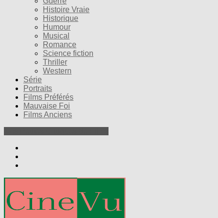
Guerre
Histoire Vraie
Historique
Humour
Musical
Romance
Science fiction
Thriller
Western
Série
Portraits
Films Préférés
Mauvaise Foi
Films Anciens
Nos Petites Critiques de Films