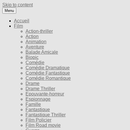
Skip to content
Menu
Accueil
Film
Action-thriller
Action
Animation
Aventure
Balade Amicale
Biopic
Comédie
Comédie Dramatique
Comédie Fantastique
Comédie Romantique
Drame
Drame Thriller
Epouvante-horreur
Espionnage
Famille
Fantastique
Fantastique Thriller
Film Policier
Film Road movie