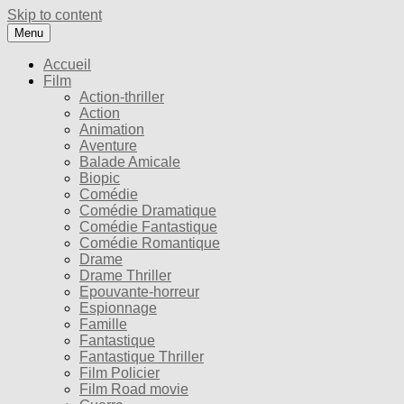
Skip to content
Menu
Accueil
Film
Action-thriller
Action
Animation
Aventure
Balade Amicale
Biopic
Comédie
Comédie Dramatique
Comédie Fantastique
Comédie Romantique
Drame
Drame Thriller
Epouvante-horreur
Espionnage
Famille
Fantastique
Fantastique Thriller
Film Policier
Film Road movie