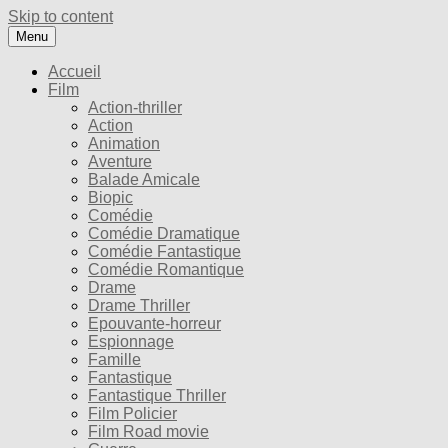
Skip to content
Menu
Accueil
Film
Action-thriller
Action
Animation
Aventure
Balade Amicale
Biopic
Comédie
Comédie Dramatique
Comédie Fantastique
Comédie Romantique
Drame
Drame Thriller
Epouvante-horreur
Espionnage
Famille
Fantastique
Fantastique Thriller
Film Policier
Film Road movie