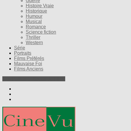
Guerre
Histoire Vraie
Historique
Humour
Musical
Romance
Science fiction
Thriller
Western
Série
Portraits
Films Préférés
Mauvaise Foi
Films Anciens
Nos Petites Critiques de Films