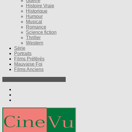
Guerre
Histoire Vraie
Historique
Humour
Musical
Romance
Science fiction
Thriller
Western
Série
Portraits
Films Préférés
Mauvaise Foi
Films Anciens
Nos Petites Critiques de Films