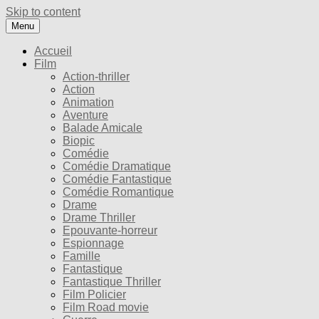
Skip to content
Menu
Accueil
Film
Action-thriller
Action
Animation
Aventure
Balade Amicale
Biopic
Comédie
Comédie Dramatique
Comédie Fantastique
Comédie Romantique
Drame
Drame Thriller
Epouvante-horreur
Espionnage
Famille
Fantastique
Fantastique Thriller
Film Policier
Film Road movie