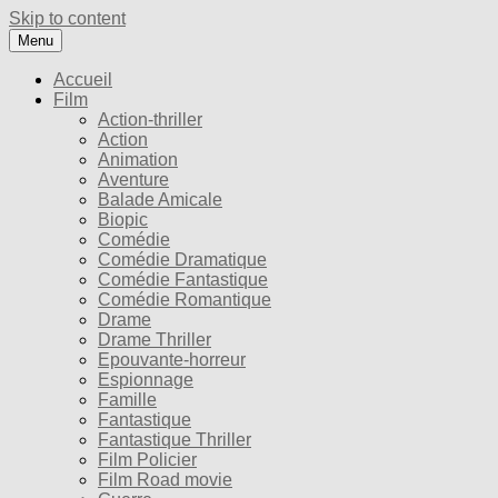
Skip to content
Menu
Accueil
Film
Action-thriller
Action
Animation
Aventure
Balade Amicale
Biopic
Comédie
Comédie Dramatique
Comédie Fantastique
Comédie Romantique
Drame
Drame Thriller
Epouvante-horreur
Espionnage
Famille
Fantastique
Fantastique Thriller
Film Policier
Film Road movie