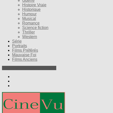
Guerre
Histoire Vraie
Historique
Humour
Musical
Romance
Science fiction
Thriller
Western
Série
Portraits
Films Préférés
Mauvaise Foi
Films Anciens
Nos Petites Critiques de Films