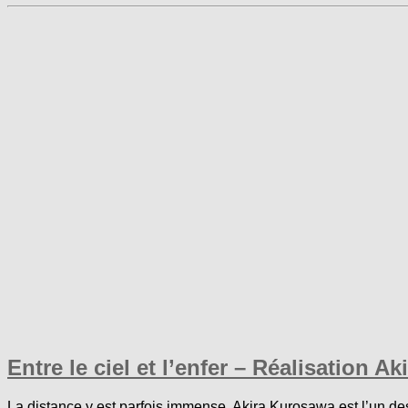
Entre le ciel et l’enfer – Réalisation A
La distance y est parfois immense. Akira Kurosawa est l’un de