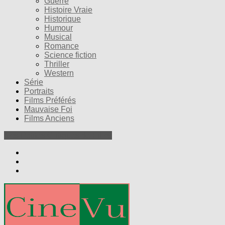
Guerre
Histoire Vraie
Historique
Humour
Musical
Romance
Science fiction
Thriller
Western
Série
Portraits
Films Préférés
Mauvaise Foi
Films Anciens
Nos Petites Critiques de Films