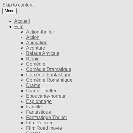
Skip to content
Menu
Accueil
Film
Action-thriller
Action
Animation
Aventure
Balade Amicale
Biopic
Comédie
Comédie Dramatique
Comédie Fantastique
Comédie Romantique
Drame
Drame Thriller
Epouvante-horreur
Espionnage
Famille
Fantastique
Fantastique Thriller
Film Policier
Film Road movie