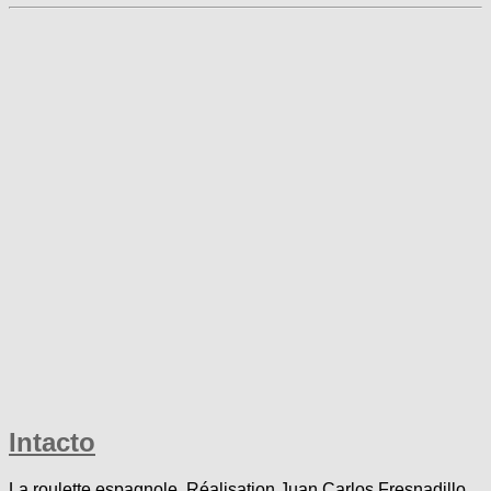
Intacto
La roulette espagnole. Réalisation Juan Carlos Fresnadillo