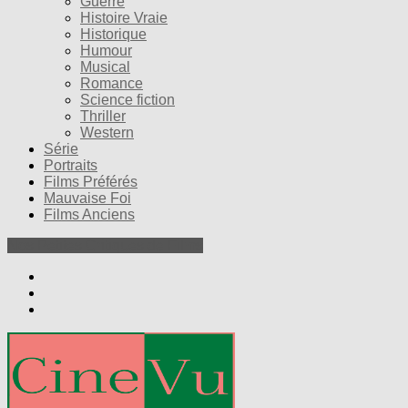
Guerre
Histoire Vraie
Historique
Humour
Musical
Romance
Science fiction
Thriller
Western
Série
Portraits
Films Préférés
Mauvaise Foi
Films Anciens
Nos Petites Critiques de Films