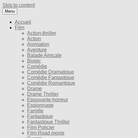
Skip to content
Menu
Accueil
Film
Action-thriller
Action
Animation
Aventure
Balade Amicale
Biopic
Comédie
Comédie Dramatique
Comédie Fantastique
Comédie Romantique
Drame
Drame Thriller
Epouvante-horreur
Espionnage
Famille
Fantastique
Fantastique Thriller
Film Policier
Film Road movie