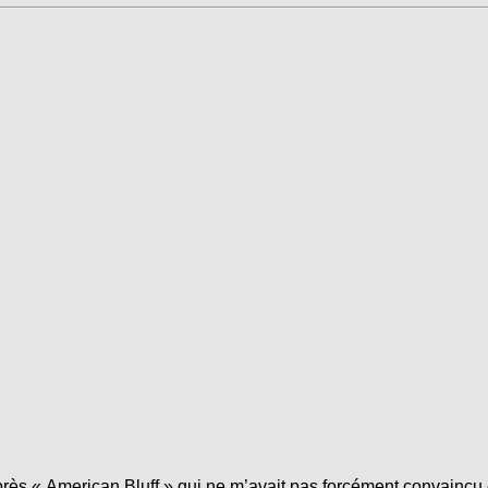
s « American Bluff » qui ne m’avait pas forcément convaincu 