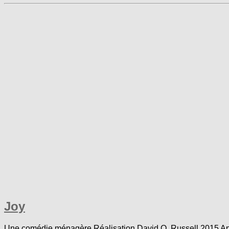
Joy
Une comédie ménagère Réalisation David O. Russell 2015 Aprè