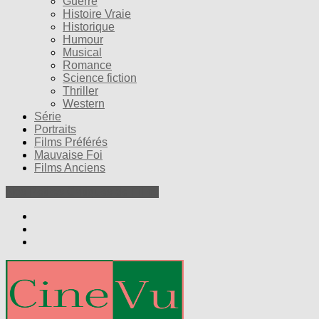
Guerre
Histoire Vraie
Historique
Humour
Musical
Romance
Science fiction
Thriller
Western
Série
Portraits
Films Préférés
Mauvaise Foi
Films Anciens
Nos Petites Critiques de Films