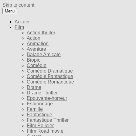
Skip to content
Menu
Accueil
Film
Action-thriller
Action
Animation
Aventure
Balade Amicale
Biopic
Comédie
Comédie Dramatique
Comédie Fantastique
Comédie Romantique
Drame
Drame Thriller
Epouvante-horreur
Espionnage
Famille
Fantastique
Fantastique Thriller
Film Policier
Film Road movie