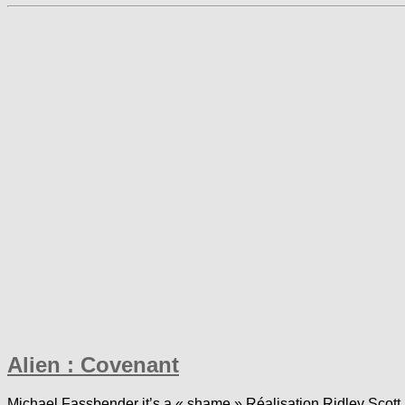
Alien : Covenant
Michael Fassbender it’s a « shame » Réalisation Ridley Scott 