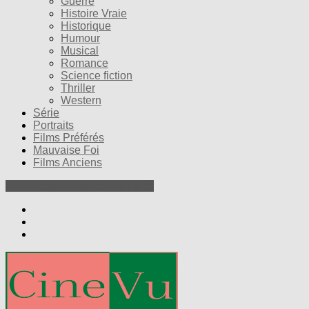
Guerre
Histoire Vraie
Historique
Humour
Musical
Romance
Science fiction
Thriller
Western
Série
Portraits
Films Préférés
Mauvaise Foi
Films Anciens
Nos Petites Critiques de Films