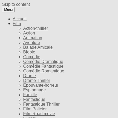
Skip to content
Menu
Accueil
Film
Action-thriller
Action
Animation
Aventure
Balade Amicale
Biopic
Comédie
Comédie Dramatique
Comédie Fantastique
Comédie Romantique
Drame
Drame Thriller
Epouvante-horreur
Espionnage
Famille
Fantastique
Fantastique Thriller
Film Policier
Film Road movie