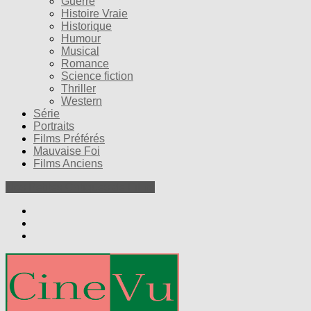
Guerre
Histoire Vraie
Historique
Humour
Musical
Romance
Science fiction
Thriller
Western
Série
Portraits
Films Préférés
Mauvaise Foi
Films Anciens
Nos Petites Critiques de Films