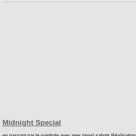
Midnight Special
en passant par le symbole avec mes (gros) sabots Réalisation 