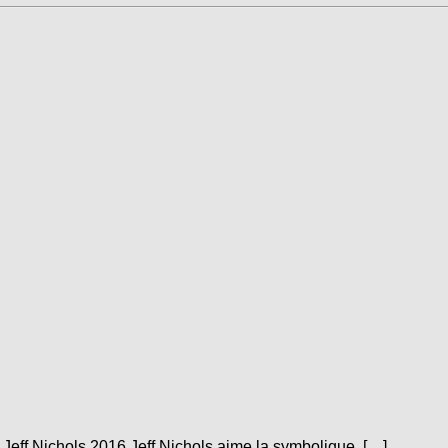
Jeff Nichols 2016 Jeff Nichols aime la symbolique, […]