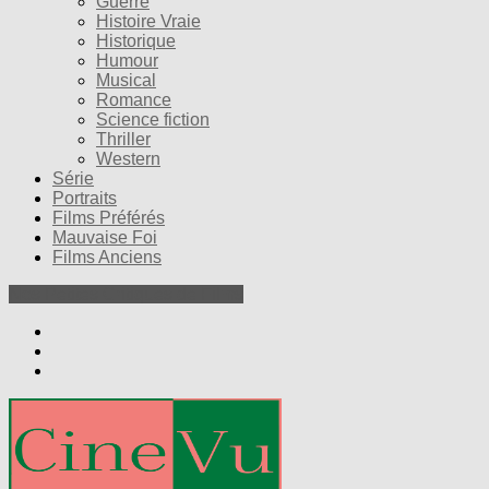
Guerre
Histoire Vraie
Historique
Humour
Musical
Romance
Science fiction
Thriller
Western
Série
Portraits
Films Préférés
Mauvaise Foi
Films Anciens
Nos Petites Critiques de Films