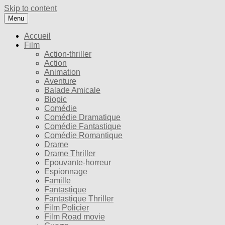
Skip to content
Menu
Accueil
Film
Action-thriller
Action
Animation
Aventure
Balade Amicale
Biopic
Comédie
Comédie Dramatique
Comédie Fantastique
Comédie Romantique
Drame
Drame Thriller
Epouvante-horreur
Espionnage
Famille
Fantastique
Fantastique Thriller
Film Policier
Film Road movie