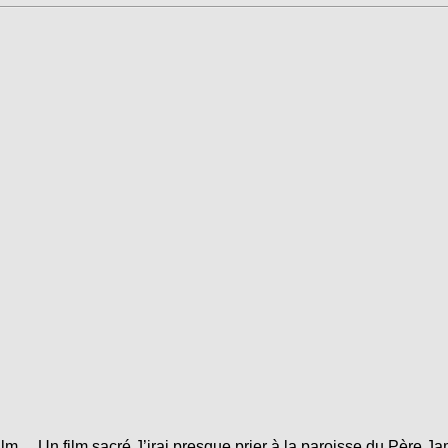
… Un film sacré J’irai presque prier à la paroisse du Père Ja