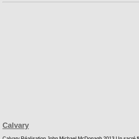
Calvary
Calvary Réalisation John Michael McDonagh 2013 Un sacré film