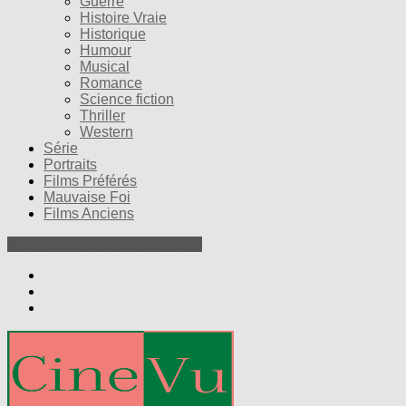
Guerre
Histoire Vraie
Historique
Humour
Musical
Romance
Science fiction
Thriller
Western
Série
Portraits
Films Préférés
Mauvaise Foi
Films Anciens
Nos Petites Critiques de Films