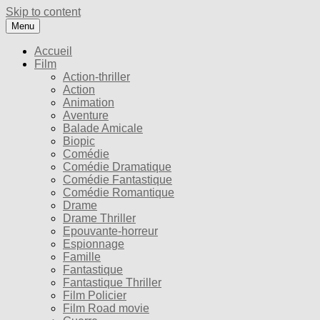
Skip to content
Menu
Accueil
Film
Action-thriller
Action
Animation
Aventure
Balade Amicale
Biopic
Comédie
Comédie Dramatique
Comédie Fantastique
Comédie Romantique
Drame
Drame Thriller
Epouvante-horreur
Espionnage
Famille
Fantastique
Fantastique Thriller
Film Policier
Film Road movie