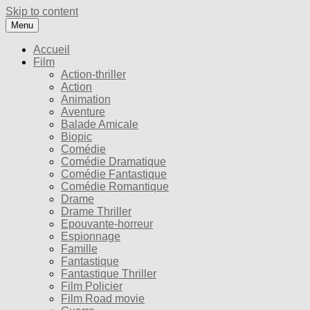
Skip to content
Menu
Accueil
Film
Action-thriller
Action
Animation
Aventure
Balade Amicale
Biopic
Comédie
Comédie Dramatique
Comédie Fantastique
Comédie Romantique
Drame
Drame Thriller
Epouvante-horreur
Espionnage
Famille
Fantastique
Fantastique Thriller
Film Policier
Film Road movie