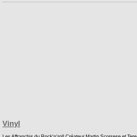
Vinyl
Les Affranchis du Rock’n’roll Créateur Martin Scorsese et Ter