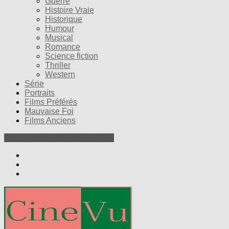
Guerre
Histoire Vraie
Historique
Humour
Musical
Romance
Science fiction
Thriller
Western
Série
Portraits
Films Préférés
Mauvaise Foi
Films Anciens
Nos Petites Critiques de Films