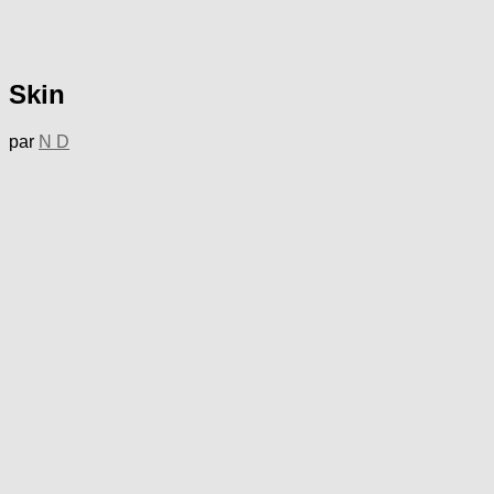
Skin
par
N D