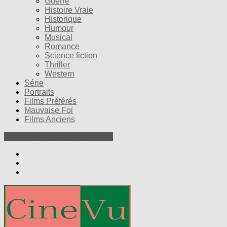
Guerre
Histoire Vraie
Historique
Humour
Musical
Romance
Science fiction
Thriller
Western
Série
Portraits
Films Préférés
Mauvaise Foi
Films Anciens
Nos Petites Critiques de Films