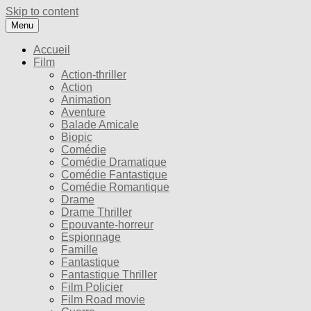
Skip to content
Menu
Accueil
Film
Action-thriller
Action
Animation
Aventure
Balade Amicale
Biopic
Comédie
Comédie Dramatique
Comédie Fantastique
Comédie Romantique
Drame
Drame Thriller
Epouvante-horreur
Espionnage
Famille
Fantastique
Fantastique Thriller
Film Policier
Film Road movie