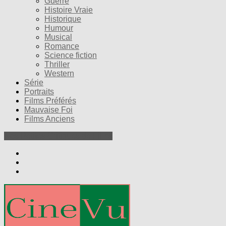
Guerre
Histoire Vraie
Historique
Humour
Musical
Romance
Science fiction
Thriller
Western
Série
Portraits
Films Préférés
Mauvaise Foi
Films Anciens
Nos Petites Critiques de Films