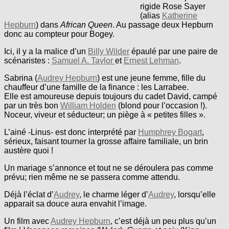
rigide Rose Sayer
(alias
Katherine
Hepburn
) dans
African
Queen
. Au passage deux Hepburn
donc au compteur pour Bogey.
Ici, il y a la malice d’un
Billy Wilder
épaulé par une paire de
scénaristes :
Samuel A. Taylor
et
Ernest Lehman
.
Sabrina (
Audrey Hepburn
) est une jeune femme, fille du
chauffeur d’une famille de la finance : les Larrabee.
Elle est amoureuse depuis toujours du cadet David, campé
par un très bon
William Holden
(blond pour l’occasion !).
Noceur, viveur et séducteur; un piège à « petites filles ».
L’ainé -Linus- est donc interprété par
Humphrey Bogart
,
sérieux, faisant tourner la grosse affaire familiale, un brin
austère quoi !
Un mariage s’annonce et tout ne se déroulera pas comme
prévu; rien même ne se passera comme attendu.
Déjà l’éclat d’
Audrey
, le charme léger d’
Audrey
, lorsqu’elle
apparait sa douce aura envahit l’image.
Un film avec
Audrey Hepburn
, c’est déjà un peu plus qu’un