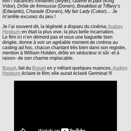
film !
Vacances romaines
(Wyler),
Guerre et paix
(King
Vidor),
Drôle de frimousse
(Donen),
Breakfast at Tiffany’s
(Edwards),
Charade
(Donen),
My fair Lady
(Cukor)… Je
m’arrête excusez du peu !
Je l’ai souvent dit, la légèreté a disparu du cinéma;
Audrey
Hepburn
en était la plus vive, la plus belle incarnation.
Le film ici n’en démord pas et sous une baguette bien
dirigée, donne à voir un agréable moment de cinéma au
casting ad hoc, chacun chantant très bien dans son registre,
mention à William Holden, drôle en séducteur si sûr -et à
raison- de son charme implacable.
Bogart
, fait du
Bogart
en y mêlant quelques nuances,
Audrey
Hepburn
éclaire le film; elle aurait éclairé Germinal !!!