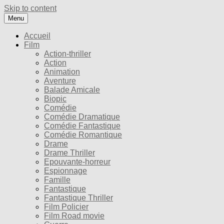
Skip to content
Menu
Accueil
Film
Action-thriller
Action
Animation
Aventure
Balade Amicale
Biopic
Comédie
Comédie Dramatique
Comédie Fantastique
Comédie Romantique
Drame
Drame Thriller
Epouvante-horreur
Espionnage
Famille
Fantastique
Fantastique Thriller
Film Policier
Film Road movie