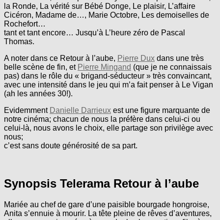
la Ronde, La vérité sur Bébé Donge, Le plaisir, L’affaire
Cicéron, Madame de…, Marie Octobre, Les demoiselles de
Rochefort…
tant et tant encore… Jusqu’à L’heure zéro de Pascal
Thomas.
A noter dans ce Retour à l’aube,
Pierre Dux
dans une très
belle scène de fin, et
Pierre Mingand
(que je ne connaissais
pas) dans le rôle du « brigand-séducteur » très convaincant,
avec une intensité dans le jeu qui m’a fait penser à Le Vigan
(ah les années 30!).
Evidemment
Danielle Darrieux
est une figure marquante de
notre cinéma; chacun de nous la préfère dans celui-ci ou
celui-là, nous avons le choix, elle partage son privilège avec
nous;
c’est sans doute générosité de sa part.
Synopsis Telerama Retour à l’aube
Mariée au chef de gare d’une paisible bourgade hongroise,
Anita s’ennuie à mourir. La tête pleine de rêves d’aventures,