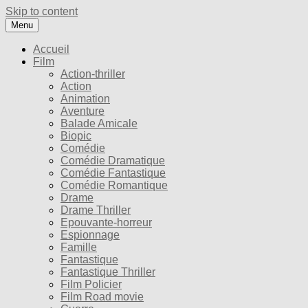
Skip to content
Menu
Accueil
Film
Action-thriller
Action
Animation
Aventure
Balade Amicale
Biopic
Comédie
Comédie Dramatique
Comédie Fantastique
Comédie Romantique
Drame
Drame Thriller
Epouvante-horreur
Espionnage
Famille
Fantastique
Fantastique Thriller
Film Policier
Film Road movie