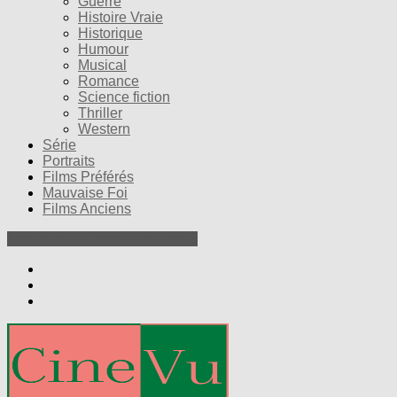
Guerre
Histoire Vraie
Historique
Humour
Musical
Romance
Science fiction
Thriller
Western
Série
Portraits
Films Préférés
Mauvaise Foi
Films Anciens
Nos Petites Critiques de Films