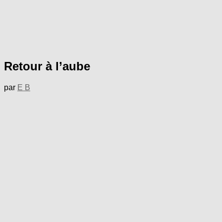
Retour à l’aube
par
E B