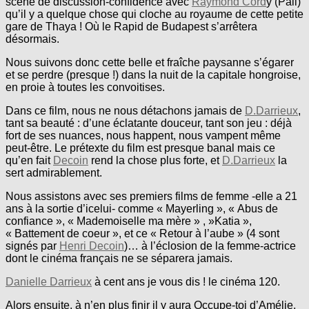
scène de discussion-confidence avec
Raymond Cord
y (Pali)
qu’il y a quelque chose qui cloche au royaume de cette petite
gare de Thaya ! Où le Rapid de Budapest s’arrêtera
désormais.
Nous suivons donc cette belle et fraîche paysanne s’égarer
et se perdre (presque !) dans la nuit de la capitale hongroise,
en proie à toutes les convoitises.
Dans ce film, nous ne nous détachons jamais de
D.Darrieux
,
tant sa beauté : d’une éclatante douceur, tant son jeu : déjà
fort de ses nuances, nous happent, nous vampent même
peut-être. Le prétexte du film est presque banal mais ce
qu’en fait
Decoin
rend la chose plus forte, et
D.Darrieux
la
sert admirablement.
Nous assistons avec ses premiers films de femme -elle a 21
ans à la sortie d’icelui- comme « Mayerling », « Abus de
confiance », « Mademoiselle ma mère » , »Katia »,
« Battement de coeur », et ce « Retour à l’aube » (4 sont
signés par
Henri Decoin
)… à l’éclosion de la femme-actrice
dont le cinéma français ne se séparera jamais.
Danielle Darrieux
à cent ans je vous dis ! le cinéma 120.
Alors ensuite, à n’en plus finir il y aura Occupe-toi d’Amélie,