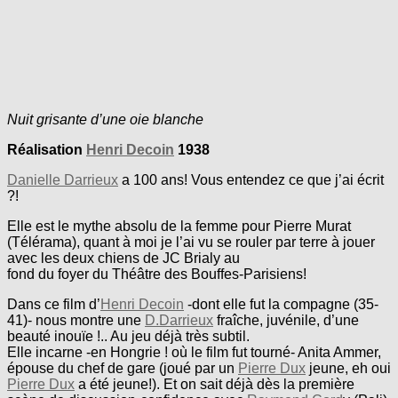
Nuit grisante d’une oie blanche
Réalisation
Henri Decoin
1938
Danielle Darrieux
a 100 ans! Vous entendez ce que j’ai écrit
?!
Elle est le mythe absolu de la femme pour Pierre Murat
(Télérama), quant à moi je l’ai vu se rouler par terre à jouer
avec les deux chiens de JC Brialy au
fond du foyer du Théâtre des Bouffes-Parisiens!
Dans ce film d’
Henri Decoin
-dont elle fut la compagne (35-
41)- nous montre une
D.Darrieux
fraîche, juvénile, d’une
beauté inouïe !.. Au jeu déjà très subtil.
Elle incarne -en Hongrie ! où le film fut tourné- Anita Ammer,
épouse du chef de gare (joué par un
Pierre Dux
jeune, eh oui
Pierre Dux
a été jeune!). Et on sait déjà dès la première