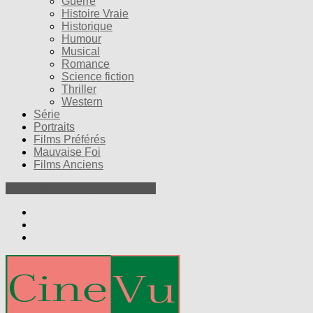
Guerre
Histoire Vraie
Historique
Humour
Musical
Romance
Science fiction
Thriller
Western
Série
Portraits
Films Préférés
Mauvaise Foi
Films Anciens
Nos Petites Critiques de Films