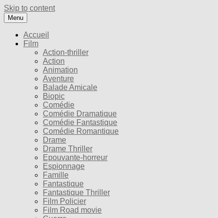
Skip to content
Menu
Accueil
Film
Action-thriller
Action
Animation
Aventure
Balade Amicale
Biopic
Comédie
Comédie Dramatique
Comédie Fantastique
Comédie Romantique
Drame
Drame Thriller
Epouvante-horreur
Espionnage
Famille
Fantastique
Fantastique Thriller
Film Policier
Film Road movie