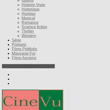
Guerre
Histoire Vraie
Historique
Humour
Musical
Romance
Science fiction
Thriller
Western
Série
Portraits
Films Préférés
Mauvaise Foi
Films Anciens
Nos Petites Critiques de Films