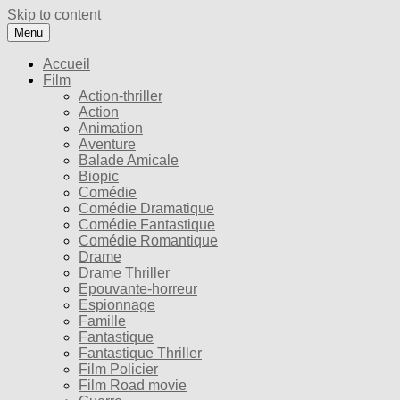
Skip to content
Menu
Accueil
Film
Action-thriller
Action
Animation
Aventure
Balade Amicale
Biopic
Comédie
Comédie Dramatique
Comédie Fantastique
Comédie Romantique
Drame
Drame Thriller
Epouvante-horreur
Espionnage
Famille
Fantastique
Fantastique Thriller
Film Policier
Film Road movie