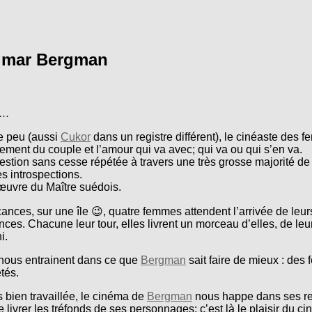
ngmar Bergman
…
me peu (aussi
Cukor
dans un registre différent), le cinéaste des 
ement du couple et l’amour qui va avec; qui va ou qui s’en va.
estion sans cesse répétée à travers une très grosse majorité de 
es introspections.
œuvre du Maître suédois.
ces, sur une île 😉, quatre femmes attendent l’arrivée de leurs 
nces. Chacune leur tour, elles livrent un morceau d’elles, de le
i.
nous entrainent dans ce que
Bergman
sait faire de mieux : des 
tés.
s bien travaillée, le cinéma de
Bergman
nous happe dans ses ret
 livrer les tréfonds de ses personnages; c’est là le plaisir du 