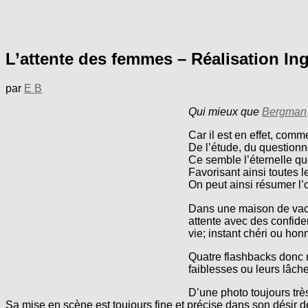
L’attente des femmes – Réalisation I
par
E B
Qui mieux que
Bergman
Car il est en effet, com
De l’étude, du questionn
Ce semble l’éternelle qu
Favorisant ainsi toutes l
On peut ainsi résumer l’
Dans une maison de vacan
attente avec des confide
vie; instant chéri ou honn
Quatre flashbacks donc 
faiblesses ou leurs lâche
D’une photo toujours trè
Sa mise en scène est toujours fine et précise dans son désir de