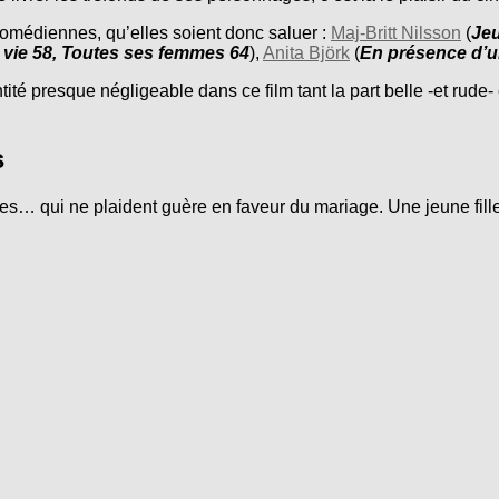
s comédiennes, qu’elles soient donc saluer :
Maj-Britt Nilsson
(
Jeu
e vie 58, Toutes ses femmes 64
),
Anita Björk
(
En présence d’u
 presque négligeable dans ce film tant la part belle -et rude-
s
es… qui ne plaident guère en faveur du mariage. Une jeune fille,