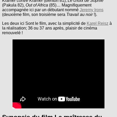
Kramer contre Kramer
(Benton 81),
Le choix de Sophie
(Pakula 82),
Out of Africa
(85)… Magnifiquement
accompagnée ici par un débutant nommé
Jeremy Irons
(deuxième film, son troisième sera
Travail au noir
!).
Les deux ici Sont le film, avec la simplicité de
Karel Reisz
à
la réalisation; 36 ou 37 ans après, plaisir de cinéma
renouvelé !