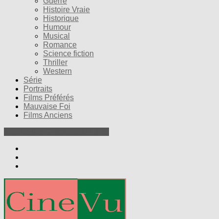
Guerre
Histoire Vraie
Historique
Humour
Musical
Romance
Science fiction
Thriller
Western
Série
Portraits
Films Préférés
Mauvaise Foi
Films Anciens
Nos Petites Critiques de Films