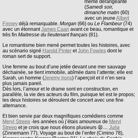
même dérangeante
(
Samedi soir,
dimanche matin
(60)
avec un jeune
Albert
Finney
déjà remarquable.
Morgan
(66) ou
Le Flambeur
(74)
avec un étonnant
James Caan
avant ce beau, romantique et
très fin
Maitresse du lieutenant
français
(81).
Le romantisme bien mené permet toutes les histoires, avec
au scénario signé
Harold Pinter
et
John Fowles
dont le
roman sert de support.
Une femme au bout d’une jetée devant une mer sauvage
déchainée, se tient immobile, abîmée dans l’attente; elle est
Sarah, un homme (
Jeremy Irons
) l’aperçoit et il n’en sera
plus jamais pareil.
Dès lors, l’amour et le drame sont en construction, en
parallèle, la vie des acteurs du film, puisque tel est le propos;
les deux histoires se déroulent de concert avec une fine
alternance.
Et bien servie par deux magnifiques comédiens comme
Meryl Streep
-les années où j’étais amoureux de
Meryl
Streep
et je crois que nous étions plusieurs 😫…
Julia
(Zinnemann 77), Voyage au bout de l’enfer (Cimino 78),