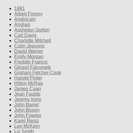
1981
Albert Finney
Américain
Anglais
Assheton Gorton
Carl Davis
Charlotte Mitchell
Colin Jeavons
David Warner
Emily Morgan
Freddie Francis
Gérard Falconetti
Graham Fetcher-Cook
Harold Pinter
Hilton McRae
James Caan
Jean Faulds
Jeremy Irons
John Barret
John Bloom
John Fowles
Karel Reisz
Leo McKern
Liz Smith