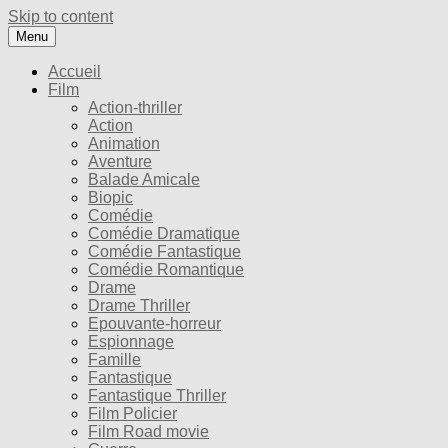
Skip to content
Menu
Accueil
Film
Action-thriller
Action
Animation
Aventure
Balade Amicale
Biopic
Comédie
Comédie Dramatique
Comédie Fantastique
Comédie Romantique
Drame
Drame Thriller
Epouvante-horreur
Espionnage
Famille
Fantastique
Fantastique Thriller
Film Policier
Film Road movie