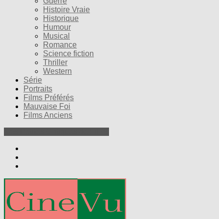
Guerre
Histoire Vraie
Historique
Humour
Musical
Romance
Science fiction
Thriller
Western
Série
Portraits
Films Préférés
Mauvaise Foi
Films Anciens
Nos Petites Critiques de Films