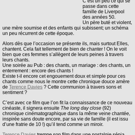
C’est un peu ce qui se
passe dans cette
famille de Liverpool
des années 50.
Un père buté et violent,
une mère soumise et des enfants qui subissent; un schéma
un peu récurrent de cette époque.
Alors dès que l’occasion se présente ils, mais surtout Elles,
chantent. Cela fait tellement de bien de chanter ! On le voit
bien que ces femmes s’allègent de leurs peines à travers
leurs chants.
Une soirée au Pub : des chants, un mariage : des chants, un
enterrement : encore des chants !
Existe t-il encore cet engouement doux et simple pour ces
chants comme nous le montre cette chronique douce amère
de
Terence Davies
? Cette communion à travers sons et
sentiment ?
C’est avec ce film que l’on fit la connaissance de ce nouveau
cinéaste, il signera ensuite
The long day close
(92)
chronique cinématographique dans la même veine chantée,
inspirée sans doute encore, par sa vie de famille (il est issu
d’une fratrie de 10 !) qu’il tend comme un miroir.
Terence Davies
trempe son film dans une nostalgie sépia,