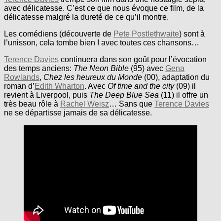
avec délicatesse. C’est ce que nous évoque ce film, de la
délicatesse malgré la dureté de ce qu’il montre.
Les comédiens (découverte de
Pete Postlethwaite
) sont à
l’unisson, cela tombe bien ! avec toutes ces chansons…
Terence Davies
continuera dans son goût pour l’évocation
des temps anciens:
The Neon Bible
(95) avec
Gena
Rowlands
,
Chez les heureux du Monde
(00), adaptation du
roman d’
Edith Wharton
. Avec
Of time and the city
(09) il
revient à Liverpool, puis
The Deep Blue Sea
(11) il offre un
très beau rôle à
Rachel Weisz
… Sans que
Terence Davies
ne se départisse jamais de sa délicatesse.