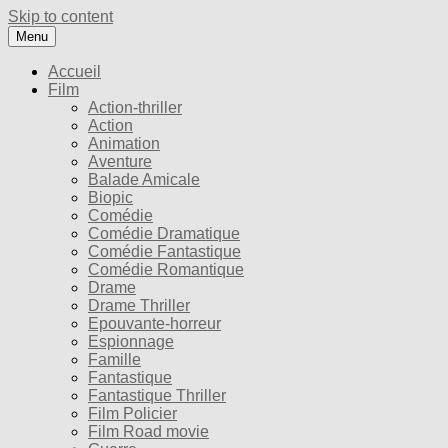
Skip to content
Menu
Accueil
Film
Action-thriller
Action
Animation
Aventure
Balade Amicale
Biopic
Comédie
Comédie Dramatique
Comédie Fantastique
Comédie Romantique
Drame
Drame Thriller
Epouvante-horreur
Espionnage
Famille
Fantastique
Fantastique Thriller
Film Policier
Film Road movie