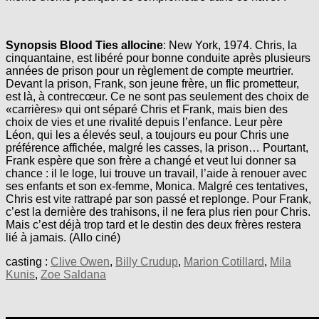
Synopsis Blood Ties allocine
: New York, 1974. Chris, la
cinquantaine, est libéré pour bonne conduite après plusieurs
années de prison pour un règlement de compte meurtrier.
Devant la prison, Frank, son jeune frère, un flic prometteur,
est là, à contrecœur. Ce ne sont pas seulement des choix de
«carrières» qui ont séparé Chris et Frank, mais bien des
choix de vies et une rivalité depuis l’enfance. Leur père
Léon, qui les a élevés seul, a toujours eu pour Chris une
préférence affichée, malgré les casses, la prison… Pourtant,
Frank espère que son frère a changé et veut lui donner sa
chance : il le loge, lui trouve un travail, l’aide à renouer avec
ses enfants et son ex-femme, Monica. Malgré ces tentatives,
Chris est vite rattrapé par son passé et replonge. Pour Frank,
c’est la dernière des trahisons, il ne fera plus rien pour Chris.
Mais c’est déjà trop tard et le destin des deux frères restera
lié à jamais. (Allo ciné)
casting :
Clive Owen
,
Billy Crudup
,
Marion Cotillard
,
Mila
Kunis
,
Zoe Saldana