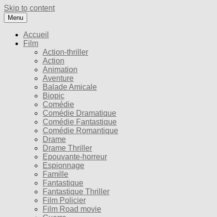
Skip to content
Menu
Accueil
Film
Action-thriller
Action
Animation
Aventure
Balade Amicale
Biopic
Comédie
Comédie Dramatique
Comédie Fantastique
Comédie Romantique
Drame
Drame Thriller
Epouvante-horreur
Espionnage
Famille
Fantastique
Fantastique Thriller
Film Policier
Film Road movie