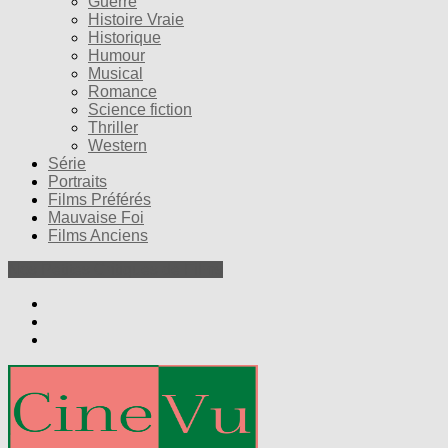
Guerre
Histoire Vraie
Historique
Humour
Musical
Romance
Science fiction
Thriller
Western
Série
Portraits
Films Préférés
Mauvaise Foi
Films Anciens
Nos Petites Critiques de Films