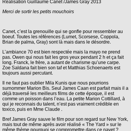
Réalisation Guillaume Canet /James Gray 2013
Merci de sortir les petits mouchoirs
Canet, c’est la grenouille qui se gonfle pour ressembler au
boeuf. Toutes les références (Lumet, Scorsese, Coppola,
Brian de palma, Gray) sont là mais dans le désordre.
L’ambiance 70 est bien respectée mais la mayo ne prend
pas. Owen qui nous fait les gros yeux pendant 2 h et ça fait
long. Franck, le frère, a autant de charisme qu’une carpe.
Zoe Saldana fait bien son taf et Matthias Schoenaerts est
toujours aussi percutant.
Il ne faut pas oublier Mila Kunis que nous pourrions
surnommer Marion Bis. Seul James Caan est parfait mais il a
déjà traversé les meilleurs films de cette époque, il est
comme un poisson dans l’eau. La petite Marion Cottillard, à
qui je reconnais du talent, n’est pas vraiment crédible en
toxico, puis en Mme Claude .
Bref James Gray sauve le film pour son regard sur New York,
mais tout de même après avoir réalisé « The Yard » sur le
même thème pourquoi se compromettre dans ce navet ?