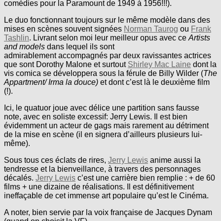
comédies pour la Paramount de 1949 à 1956!!!).
Le duo fonctionnant toujours sur le même modèle dans des
mises en scènes souvent signées
Norman Taurog
ou
Frank
Tashlin
. Livrant selon moi leur meilleur opus avec ce
Artists
and models
dans lequel ils sont
admirablement accompagnés par deux ravissantes actrices
que sont Dorothy Malone et surtout
Shirley Mac Laine
dont la
vis comica se développera sous la férule de Billy Wilder (
The
Appartment/
Irma la douce)
et dont c’est là le deuxième film
(!).
Ici, le quatuor joue avec délice une partition sans fausse
note, avec en soliste excessif: Jerry Lewis. Il est bien
évidemment un acteur de gags mais rarement au détriment
de la mise en scène (il en signera d’ailleurs plusieurs lui-
même).
Sous tous ces éclats de rires,
Jerry Lewis
anime aussi la
tendresse et la bienveillance, à travers des personnages
décalés.
Jerry Lewis
c’est une carrière bien remplie : + de 60
films + une dizaine de réalisations. Il est définitivement
ineffaçable de cet immense art populaire qu’est le Cinéma.
A noter, bien servie par la voix française de Jacques Dynam