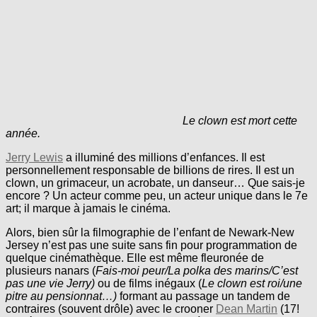
Le clown est mort cette
année.
Jerry Lewis
a illuminé des millions d’enfances. Il est
personnellement responsable de billions de rires. Il est un
clown, un grimaceur, un acrobate, un danseur… Que sais-je
encore ? Un acteur comme peu, un acteur unique dans le 7e
art; il marque à jamais le cinéma.
Alors, bien sûr la filmographie de l’enfant de Newark-New
Jersey n’est pas une suite sans fin pour programmation de
quelque cinémathèque. Elle est même fleuronée de
plusieurs nanars (
Fais-moi peur/La polka des marins/C’est
pas une vie Jerry)
ou de films inégaux (
Le clown est roi/une
pitre au pensionnat…)
formant au passage un tandem de
contraires (souvent drôle) avec le crooner
Dean Martin
(17!