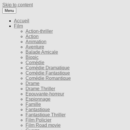
Skip to content
Menu
Accueil
Film
Action-thriller
Action
Animation
Aventure
Balade Amicale
Biopic
Comédie
Comédie Dramatique
Comédie Fantastique
Comédie Romantique
Drame
Drame Thriller
Epouvante-horreur
Espionnage
Famille
Fantastique
Fantastique Thriller
Film Policier
Film Road movie