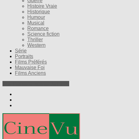
Guerre
Histoire Vraie
Historique
Humour
Musical
Romance
Science fiction
Thriller
Western
Série
Portraits
Films Préférés
Mauvaise Foi
Films Anciens
Nos Petites Critiques de Films