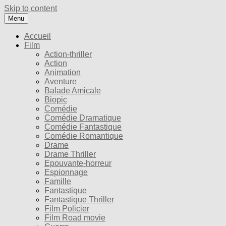
Skip to content
Menu
Accueil
Film
Action-thriller
Action
Animation
Aventure
Balade Amicale
Biopic
Comédie
Comédie Dramatique
Comédie Fantastique
Comédie Romantique
Drame
Drame Thriller
Epouvante-horreur
Espionnage
Famille
Fantastique
Fantastique Thriller
Film Policier
Film Road movie