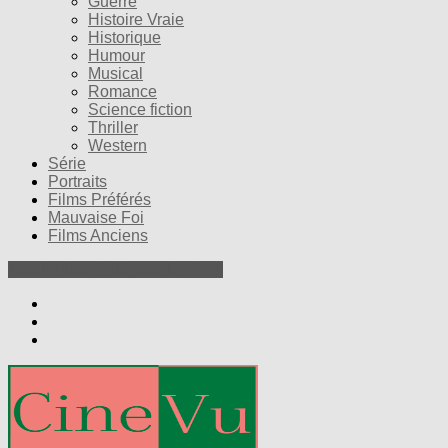
Guerre
Histoire Vraie
Historique
Humour
Musical
Romance
Science fiction
Thriller
Western
Série
Portraits
Films Préférés
Mauvaise Foi
Films Anciens
Nos Petites Critiques de Films